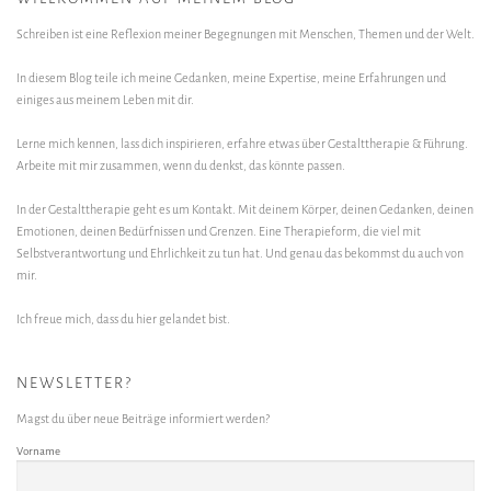
Schreiben ist eine Reflexion meiner Begegnungen mit Menschen, Themen und der Welt.
In diesem Blog teile ich meine Gedanken, meine Expertise, meine Erfahrungen und
einiges aus meinem Leben mit dir.
Lerne mich kennen, lass dich inspirieren, erfahre etwas über Gestalttherapie & Führung.
Arbeite mit mir zusammen, wenn du denkst, das könnte passen.
In der Gestalttherapie geht es um Kontakt. Mit deinem Körper, deinen Gedanken, deinen
Emotionen, deinen Bedürfnissen und Grenzen. Eine Therapieform, die viel mit
Selbstverantwortung und Ehrlichkeit zu tun hat. Und genau das bekommst du auch von
mir.
Ich freue mich, dass du hier gelandet bist.
NEWSLETTER?
Magst du über neue Beiträge informiert werden?
Vorname