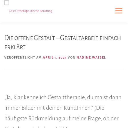
Zum
Inhalt
Menü
springen
PREISE & ABLAUF
ÜBER MICH
BLOG
Die offene Gestalt – Gestaltarbeit einfach
erklärt
FÜHRUNGSENTWICKLUNG
VERÖFFENTLICHT AM
APRIL 1, 2025
VON
NADINE WAIBEL
„Ja, klar kenne ich Gestalttherapie, du malst dann
immer Bilder mit deinen KundInnen.“ (Die
häufigste Rückmeldung auf meine Frage, ob der