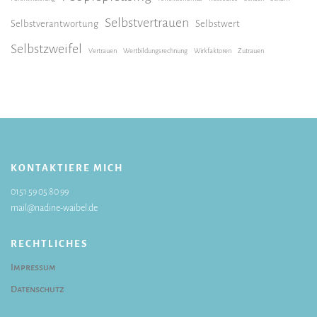
Selbstvertrauen
Selbstverantwortung
Selbstwert
Selbstzweifel
Vertrauen
Wertbildungsrechnung
Wirkfaktoren
Zutrauen
KONTAKTIERE MICH
0151 59 05 80 99
mail@nadine-waibel.de
RECHTLICHES
Impressum
Datenschutz