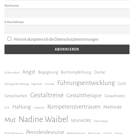
Nachname
E-Mail-Adresse
Hiermit akzeptiere ich die Datenschutzbestimmungen
Angst
Begegnung
Buchempfehlung
Danke
Achtsamkeit
Führungsentwicklung
Geld
Dialogische Führung
Eigenlob
Fassade
Gestaltreise
Gestalttherapie
Gestaltarbeit
Gewahrsein
Kompetenzvertrauen
Haltung
Methode
GFK
Impostor
Nadine Waibel
Mut
NEWWORK
Open Space
Peoplepleasing
Parentifizierung
Perfektionismus
Ressource
Schach
Scham