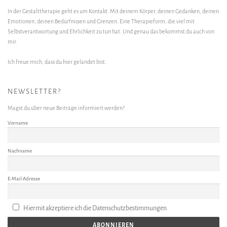
In der Gestalttherapie geht es um Kontakt. Mit deinem Körper, deinen Gedanken, deinen
Emotionen, deinen Bedürfnissen und Grenzen. Eine Therapieform, die viel mit
Selbstverantwortung und Ehrlichkeit zu tun hat. Und genau das bekommst du auch von
mir.
Ich freue mich, dass du hier gelandet bist.
NEWSLETTER?
Magst du über neue Beiträge informiert werden?
Vorname
Nachname
E-Mail-Adresse
Hiermit akzeptiere ich die Datenschutzbestimmungen