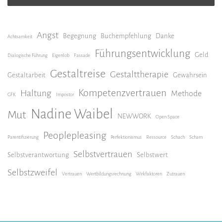
Angst
Begegnung
Buchempfehlung
Danke
Achtsamkeit
Führungsentwicklung
Geld
Dialogische Führung
Eigenlob
Fassade
Gestaltreise
Gestalttherapie
Gestaltarbeit
Gewahrsein
Kompetenzvertrauen
Haltung
Methode
GFK
Impostor
Nadine Waibel
Mut
NEWWORK
Open Space
Peoplepleasing
Parentifizierung
Perfektionismus
Ressource
Schach
Scham
Selbstvertrauen
Selbstverantwortung
Selbstwert
Selbstzweifel
Vertrauen
Wertbildungsrechnung
Wirkfaktoren
Zutrauen