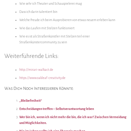
Wie sehr ich Theater und Schauspielerei mag
Dass ich darin talentiert bin
Welche Freude ich beim Ausprobieren von etwas neuem erleben kann
Wie das Laufen mit Stelzen funktioniert
Wie es ist als Straßenkünstler mit Stelzen teil einer
Straßenkünstercommunity zu sein
Weiterführende Links:
http://mirari-walkact.de
https://www.oakleaf-creativity.de
Was Dich Noch Interessieren Könnte:
„Bleibefreiheit“
Entscheidungen treffen – Selbstverantwortung leben
Wer bin ich, wenn ich nicht mehr die bin, die ich war? Zwischen Vermeidung
und Möglichkeiten.
Nie im Leben wollte ich eine Therapie machen.